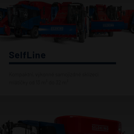
SelfLine
Kompaktní, výkonné samojízdné sklízecí
mlátičky od 13 m³ do 32 m³