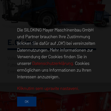
Die SILOKING Mayer Maschinenbau GmbH
und Partner brauchen Ihre Zustimmung
E.0Line
(klicken Sie dafür auf „OK”) bei vereinzelten
Datennutzungen. Mehr Informationen zur
Verwendung der Cookies finden Sie in
Vollelektrische, selbstfahrende
unserer
Datenschutzerklärung.
Cookies
Futtermischwagen und Geräte zur Silage-
ermöglichen uns Informationen zu Ihren
Entnahme und Verteilung
Interessen anzuzeigen.
Kliknutím sem upravíte nastavení.
OK