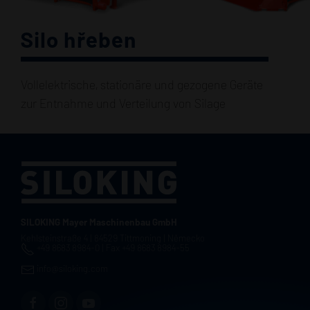
Silo hřeben
Vollelektrische, stationäre und gezogene Geräte
zur Entnahme und Verteilung von Silage
SILOKING Mayer Maschinenbau GmbH
Kehlsteinstraße 4 | 84529 Tittmoning | Německo
+49 8683 8984-0 | Fax +49 8683 8984-55
info@siloking.com